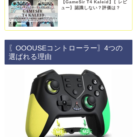
【GameSir T4 Kaleid】〖レビ
ュー〗認識しない？評価は？
〖OOOUSEコントローラー〗4つの
選ばれる理由