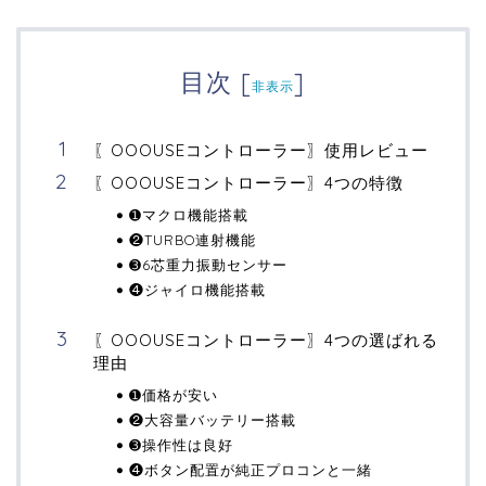
目次
[
]
非表示
〖OOOUSEコントローラー〗使用レビュー
〖OOOUSEコントローラー〗4つの特徴
➊マクロ機能搭載
❷TURBO連射機能
➌6芯重力振動センサー
❹ジャイロ機能搭載
〖OOOUSEコントローラー〗4つの選ばれる
理由
➊価格が安い
❷大容量バッテリー搭載
➌操作性は良好
❹ボタン配置が純正プロコンと一緒