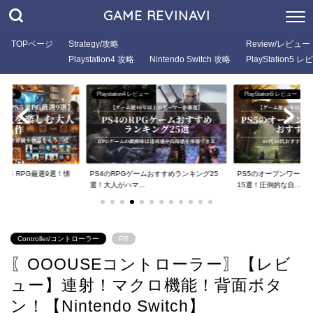
GAME REVINAVI
TOPページ
Strategy/攻略
Review/レビュー
Playstation4 攻略
Nintendo Switch 攻略
PlayStation5 
ゲーム悩み
Playstation4 レビュー
PlayStation5 レビュー
PS5 RPG厳選9選！懐
PS4のRPGゲームおすすめランキング25
PS5のオープンワール
選！大人がハマ...
15選！圧倒的な自...
Controller/コントローラー
PR
〖OOOUSEコントローラー〗【レビ
ュー】連射！マクロ機能！背面ボタ
ン！【Nintendo Switch】