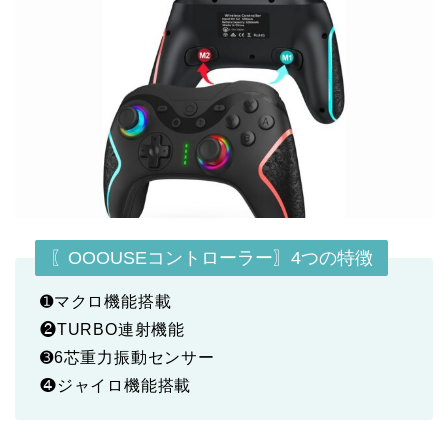
〖OOOUSEコントローラー〗4つの特徴
➊マクロ機能搭載
❷TURBO連射機能
➌6芯重力振動センサー
❹ジャイロ機能搭載