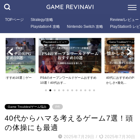
GAME REVINAVI
TOPページ
Strategy/攻略
Review/レビュー
Playstation4 攻略
Nintendo Switch 攻略
PlayStation5 
Playstation4 レビュー
Game Troubles/ゲーム悩み
Playst
S4のオープンワールドゲームおすすめ
40代におすすめのPS5 RPG厳選9選！懐
PS4の
0選！40代おす...
かしさ×進化...
選！大人
Game Troubles/ゲーム悩み
PR
40代からハマる考えるゲーム7選！頭
の体操にも最適
2025年7月29日
/
2025年7月30日