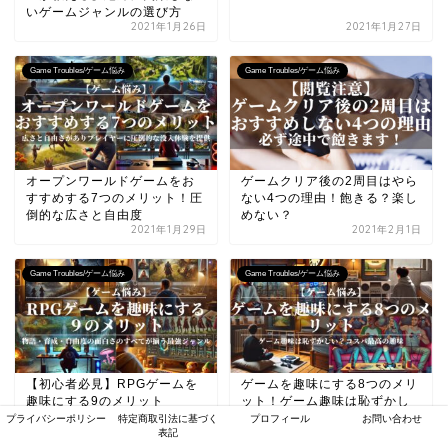
いゲームジャンルの選び方
2021年1月26日
2021年1月27日
Game Troubles/ゲーム悩み
Game Troubles/ゲーム悩み
オープンワールドゲームをお
ゲームクリア後の2周目はやら
すすめする7つのメリット！圧
ない4つの理由！飽きる？楽し
倒的な広さと自由度
めない？
2021年1月29日
2021年2月1日
Game Troubles/ゲーム悩み
Game Troubles/ゲーム悩み
【初心者必見】RPGゲームを
ゲームを趣味にする8つのメリ
趣味にする9のメリット
ット！ゲーム趣味は恥ずかし
い？コスパ最高の趣味
プライバシーポリシー
特定商取引法に基づく
プロフィール
お問い合わせ
2021年1月29日
2021年4月9日
表記