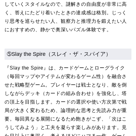
していくスタイルなので、謎解きの自由度が非常に高
く、答えにたどり着いたときの達成感は格別。じっく
り思考を巡らせたい人、観察力と推理力を鍛えたい人
におすすめの、静かで奥深いパズル体験です。
➄Slay the Spire（スレイ・ザ・スパイア）
『Slay the Spire』は、カードゲームとローグライク
（毎回マップやアイテムが変わるゲーム性）を融合さ
せた戦略型ゲーム。プレイヤーは戦士となり、敵を倒
しながらデッキ（カードの組み合わせ）を強化し、塔
の頂上を目指します。カードの選択や使い方次第で戦
局が大きく変わるため、論理的な思考と先読み力が重
要。毎回異なる展開になるため飽きがこず、「次はこ
うしてみよう」と工夫を凝らす楽しみがあります。見
た目以上に奥深く、考えるほどにハマる一作。ゲーム