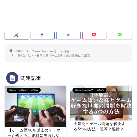
HOME
Game Troubles/ゲーム悩み
40代からハマる考えるゲーム7選！頭の体操にも最適
関連記事
Game Troubles/ゲーム悩み
Game Troubles/ゲーム悩み
夫婦間のゲーム問題を解決す
る5つの方法！喧嘩？離婚？
【ゲーム歴40年以上のゲーマ
ーが教える】絶対に失敗しな