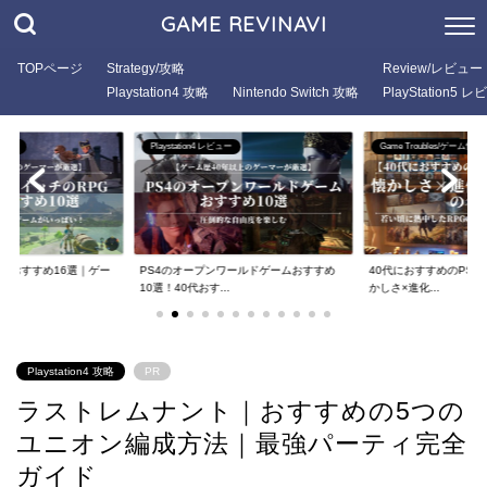
GAME REVINAVI
TOPページ
Strategy/攻略
Review/レビュー
Playstation4 攻略
Nintendo Switch 攻略
PlayStation5 
ュー
Game Troubles/ゲーム悩み
Playstation4 レビュー
ワールドゲームおすすめ
40代におすすめのPS5 RPG厳選9選！懐
PS4のRPGゲームお
.
かしさ×進化...
選！大人がハマ...
Playstation4 攻略
PR
ラストレムナント｜おすすめの5つの
ユニオン編成方法｜最強パーティ完全
ガイド