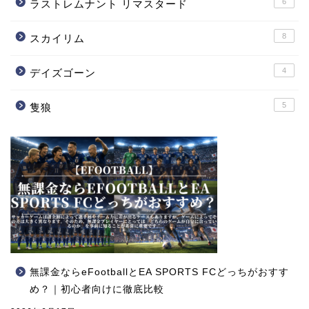
6
ラストレムナント リマスタード
8
スカイリム
4
デイズゴーン
5
隻狼
無課金ならeFootballとEA SPORTS FCどっちがおすす
め？｜初心者向けに徹底比較