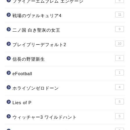
ファイアーエムブレム エンゲージ
11
戦場のヴァルキュリア4
9
二ノ国 白き聖灰の女王
10
ブレイブリーデフォルト2
4
信長の野望新生
1
eFootball
4
ホライゾンゼロドーン
5
Lies of P
5
ウィッチャー3 ワイルドハント