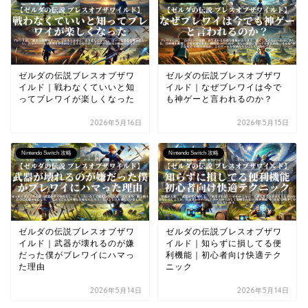
ゼルダの伝説ブレスオブザワ
ゼルダの伝説ブレスオブザワ
イルド｜戦わなくていいと知
イルド｜なぜブレワイは今で
ってブレワイが楽しくなった
も神ゲーと言われるのか？
2026年5月16日
2026年5月15日
Nintendo Switch 攻略
Nintendo Switch 攻略
ゼルダの伝説ブレスオブザワ
ゼルダの伝説ブレスオブザワ
イルド｜武器が壊れるのが嫌
イルド｜知らずに損してる便
だった僕がブレワイにハマっ
利機能｜初心者向け快適テク
た理由
ニック
2026年5月14日
2026年5月14日