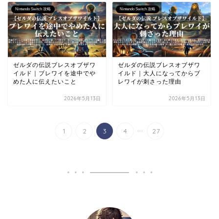
Nintendo Switch 攻略
Nintendo Switch 攻略
ゼルダの伝説ブレスオブザワ
ゼルダの伝説ブレスオブザワ
イルド｜ブレワイを途中でや
イルド｜大人になってからブ
めた人に伝えたいこと
レワイが刺さった理由
2026年5月13日
2026年5月13日
...
1
2
3
4
27