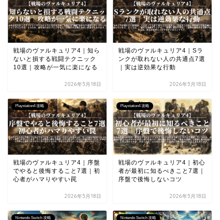
戦場のヴァルキュリア4｜知ら
戦場のヴァルキュリア4｜Sラ
ないと損する戦闘テクニック
ンクが取れない人の共通点7選
10選｜攻略が一気に楽になる
｜実は逆効果な行動
2026年5月18日
2026年5月18日
Playstation4 攻略
Playstation4 攻略
戦場のヴァルキュリア4｜序盤
戦場のヴァルキュリア4｜初心
でやると後悔すること7選｜初
者が最初に知るべきこと7選｜
心者がハマりやすい罠
序盤で後悔しないコツ
2026年5月18日
2026年5月18日
Nintendo Switch 攻略
Nintendo Switch 攻略