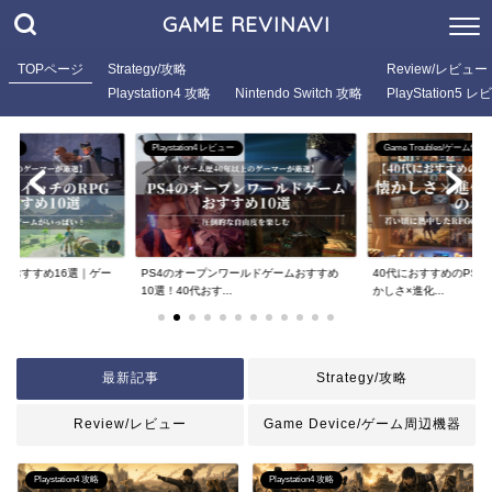
GAME REVINAVI
TOPページ
Strategy/攻略
Review/レビュー
Playstation4 攻略
Nintendo Switch 攻略
PlayStation5 
レビュー
Playstation4 レビュー
Game Troubles/ゲーム悩み
ゲームおすすめ16選｜ゲー
PS4のオープンワールドゲームおすすめ
40代におすすめのPS5 
10選！40代おす...
かしさ×進化...
最新記事
Strategy/攻略
Review/レビュー
Game Device/ゲーム周辺機器
Playstation4 攻略
Playstation4 攻略