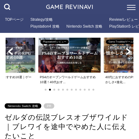
GAME REVINAVI
TOPページ
Strategy/攻略
Review/レビュー
Playstation4 攻略
Nintendo Switch 攻略
PlayStation5 
ー
Game Troubles/ゲーム悩み
Playstation4 レビュー
ワールドゲームおすすめ
40代におすすめのPS5 RPG厳選9選！懐
PS4のRPGゲームおす
.
かしさ×進化...
選！大人がハマ...
Nintendo Switch 攻略
PR
ゼルダの伝説ブレスオブザワイルド
｜ブレワイを途中でやめた人に伝え
たいこと