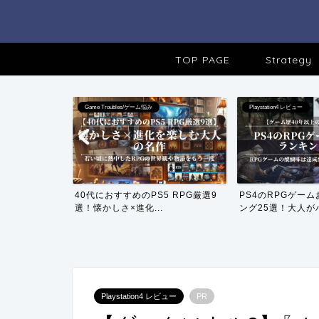
TOP PAGE
Strategy
Game Troubles/ゲーム悩み
Playstation4 レビュー
ルドゲームおす
40代におすすめのPS5 RPG厳選9
PS4のRPGゲー
.
選！懐かしさ×進化...
ング25選！大人がハ
Playstation4 レビュー
PR