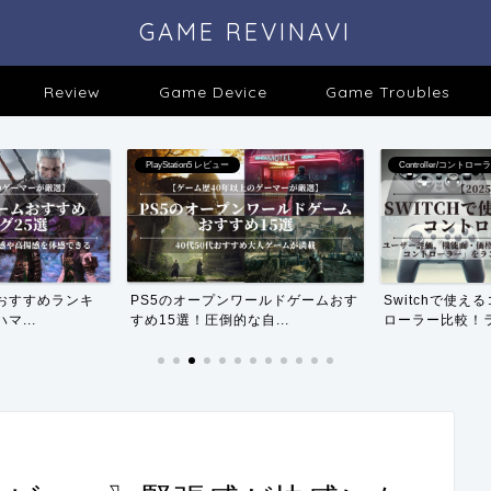
GAME REVINAVI
Review
Game Device
Game Troubles
PlayStation5 レビュー
Controller/コントロー
ムおすすめランキ
PS5のオープンワールドゲームおす
Switchで使
マ...
すめ15選！圧倒的な自...
ローラー比較！ラ