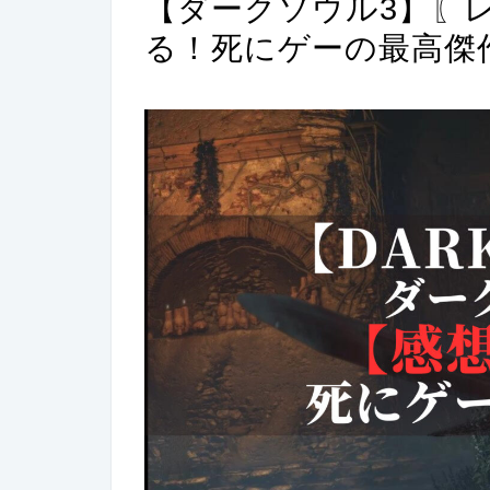
【ダークソウル3】〖
る！死にゲーの最高傑