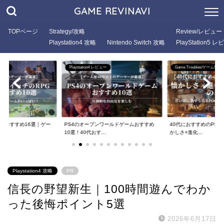
GAME REVINAVI
TOPページ
Strategy/攻略
Review/レビュー
Playstation4 攻略
Nintendo Switch 攻略
PlayStation5 
ビュー
Game Troubles/ゲーム悩み
Playstation4 レビュー
ンワールドゲームおすすめ
40代におすすめのPS5 RPG厳選9選！懐
PS4のRPGゲームお
..
かしさ×進化...
選！大人がハマ...
Playstation4 攻略
PR
信長の野望新生｜100時間遊んでわか
った後悔ポイント5選
2026年6月17日